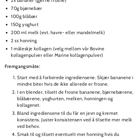
2x bananer (gjerne frosne)⁠
70g bjørnebær⁠
100g blåbær⁠
150g yoghurt⁠
200 ml melk (evt. havre- eller mandelmelk)⁠
2 ss honning⁠
1 måleskje kollagen⁠ (velg mellom vår Bovine
kollagenpulver eller Marine kollagenpulver)
Fremgangsmåte:⁠
Start med å forberede ingrediensene. Skjær bananene i
mindre biter hvis de ikke allerede er frosne.⁠
I en blender, tilsett de frosne bananene, bjørnebærene,
blåbærene, yoghurten, melken, honningen og
kollagenet.⁠
Bland ingrediensene til du får en jevn og kremet
konsistens. Juster konsistensen ved å tilsette mer melk
ved behov.⁠
Smak til og tilsett eventuelt mer honning hvis du