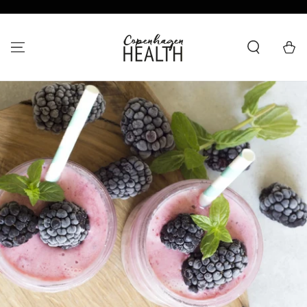
HOPP TIL
INNHOLDET
Handlevo