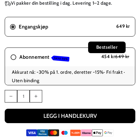
Vi pakker din bestilling i dag. Levering 1–2 dage.
Engangskjøp
649 kr
Abonnement
454 kr
649 kr
SAVE 30%
Akkurat nå: -30% på 1. ordre, deretter -15%· Fri frakt ·
Uten binding
Antall
Senk
Øk
antallet
antallet
for
for
LEGG I HANDLEKURV
Verisol
Verisol
Collagen
Collagen
Pro
Pro
Edition
Edition