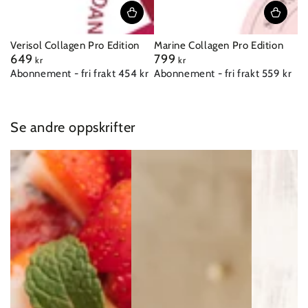
Verisol Collagen Pro Edition
Marine Collagen Pro Edition
649
799
Vanlig
Vanlig
kr
kr
pris
pris
Abonnement - fri frakt 454 kr
Abonnement - fri frakt 559 kr
Se andre oppskrifter