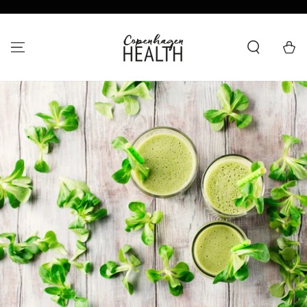
HOPP TIL
INNHOLDET
Handlevo