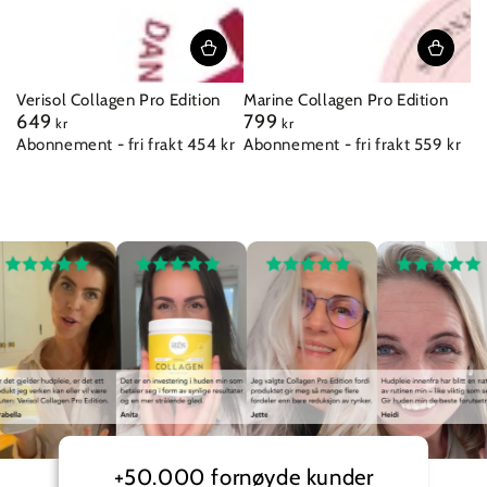
Verisol Collagen Pro Edition
Marine Collagen Pro Edition
649
799
Vanlig
Vanlig
kr
kr
pris
pris
Abonnement - fri frakt 454 kr
Abonnement - fri frakt 559 kr
+50.000 fornøyde kunder