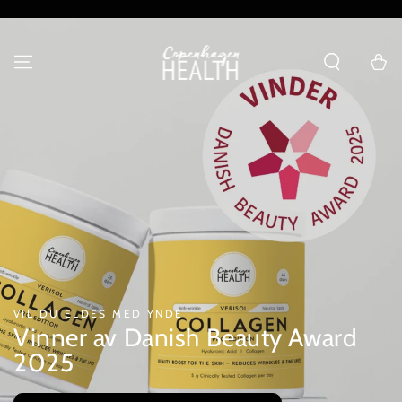
HOPP TIL
INNHOLDET
Handlevo
VIL DU ELDES MED YNDE
Vinner av Danish Beauty Award
2025